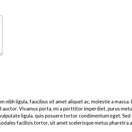
iam nibh ligula, faucibus sit amet aliquet ac, molestie a mass
d auctor. Vivamus porta, mi a porttitor imperdiet, purus metus
iat vulputate ligula, quis posuere tortor condimentum eget. S
sodales facilisis tortor, sit amet scelerisque metus pharetra 