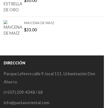
$
30.00
MAICENA DE MAÍZ
$
33.00
DIRECCIÓN
Parque Lefevre calle 9, local 111. Urbanización Don
Ahorro.
(+507) 209-4348 / 68
info@pastasoriental.com