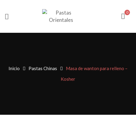
0
Inicio
Pastas Chinas
Masa de wanton para relleno –
Kosher